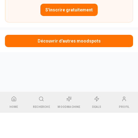
S'inscrire gratuitement
Découvrir d'autres moodspots
HOME
RECHERCHE
MOODMACHINE
DEALS
PROFIL
CGU & Mentions légales
•
Contact
•
Espace Gérant
Pharel GREEN