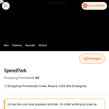
Pharel GREEN
Kart
Bowling
Karaoké
Billard
Partager
SpeedPark
·
Shopping Promenade
€€
Shopping Promenade Coeur Alsace, 6 Bd des Enseignes
Un lieu très cool avec plusieurs activités. On s'était arrêté pour jouer au