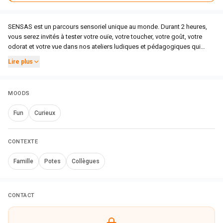
SENSAS est un parcours sensoriel unique au monde. Durant 2 heures,
vous serez invités à tester votre ouïe, votre toucher, votre goût, votre
odorat et votre vue dans nos ateliers ludiques et pédagogiques qui
vous feront (re)découvrir la force de vos sens. Attendez-vous à être
Lire plus
surpris !
MOODS
Fun
Curieux
CONTEXTE
Famille
Potes
Collègues
CONTACT