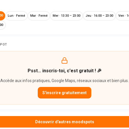
00
Lun
·
Fermé
Mar
·
Fermé
Mer
·
13:30 – 23:00
Jeu
·
16:00 – 23:00
Ven
·
1
:00
SPOT
Psst… inscris-toi, c'est gratuit ! 🎉
Accède aux infos pratiques, Google Maps, réseaux sociaux et bien plus.
S'inscrire gratuitement
Découvrir d'autres moodspots