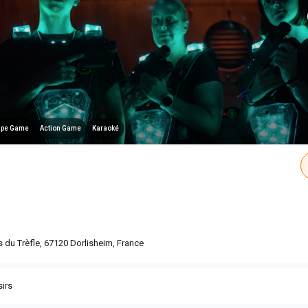
ape Game
Action Game
Karaoké
s du Trèfle, 67120 Dorlisheim, France
irs