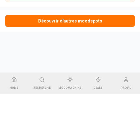
Découvrir d'autres moodspots
HOME
RECHERCHE
MOODMACHINE
DEALS
PROFIL
CGU & Mentions légales
•
Contact
•
Espace Gérant
Pharel GREEN
14 rue des Bonnes Gens, 67000 Strasbourg