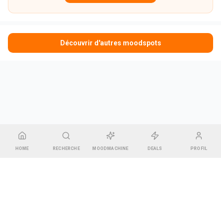
Découvrir d'autres moodspots
HOME
RECHERCHE
MOODMACHINE
DEALS
PROFIL
CGU & Mentions légales
•
Contact
•
Espace Gérant
Pharel GREEN
14 rue des Bonnes Gens, 67000 Strasbourg