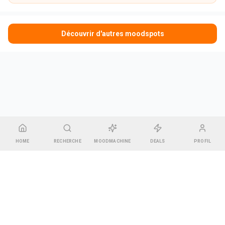
Découvrir d'autres moodspots
HOME
RECHERCHE
MOODMACHINE
DEALS
PROFIL
CGU & Mentions légales
•
Contact
•
Espace Gérant
Pharel GREEN
14 rue des Bonnes Gens, 67000 Strasbourg