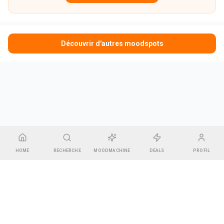
Découvrir d'autres moodspots
HOME
RECHERCHE
MOODMACHINE
DEALS
PROFIL
CGU & Mentions légales
•
Contact
•
Espace Gérant
Pharel GREEN
14 rue des Bonnes Gens, 67000 Strasbourg