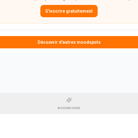
S'inscrire gratuitement
Découvrir d'autres moodspots
MOODMACHINE
CGU & Mentions légales
•
Contact
•
Espace Gérant
Pharel GREEN