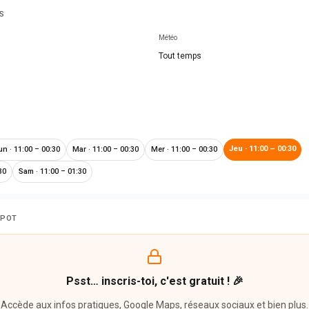
S
Météo
Tout temps
Jeu
·
11:00 – 00:30
un
·
11:00 – 00:30
Mar
·
11:00 – 00:30
Mer
·
11:00 – 00:30
30
Sam
·
11:00 – 01:30
SPOT
Psst… inscris-toi, c'est gratuit ! 🎉
Accède aux infos pratiques, Google Maps, réseaux sociaux et bien plus.