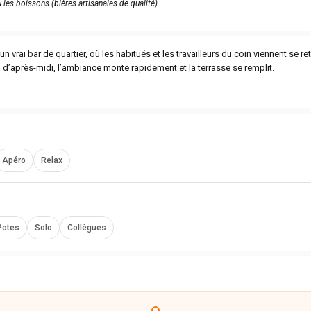
u les boissons (bières artisanales de qualité).
 un vrai bar de quartier, où les habitués et les travailleurs du coin viennent se re
n d’après-midi, l’ambiance monte rapidement et la terrasse se remplit.
Apéro
Relax
Potes
Solo
Collègues