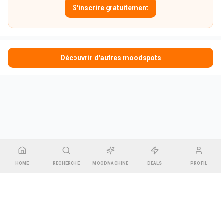
S'inscrire gratuitement
Découvrir d'autres moodspots
HOME
RECHERCHE
MOODMACHINE
DEALS
PROFIL
CGU & Mentions légales
•
Contact
•
Espace Gérant
Pharel GREEN
14 rue des Bonnes Gens, 67000 Strasbourg