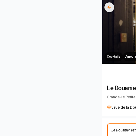
Cocktails
Amour
Le Douanie
Grande-Île Petit
5 rue de la D
Le Douanier est