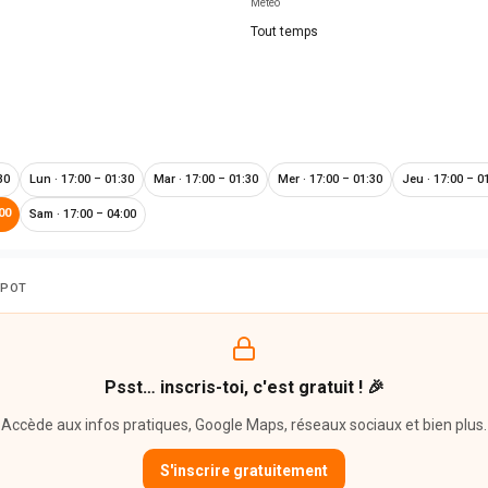
Météo
Tout temps
30
Lun
·
17:00 – 01:30
Mar
·
17:00 – 01:30
Mer
·
17:00 – 01:30
Jeu
·
17:00 – 0
00
Sam
·
17:00 – 04:00
SPOT
Psst… inscris-toi, c'est gratuit ! 🎉
Accède aux infos pratiques, Google Maps, réseaux sociaux et bien plus.
S'inscrire gratuitement