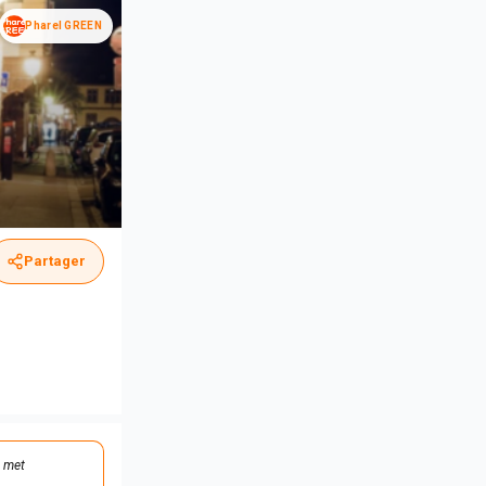
Pharel GREEN
Partager
e met