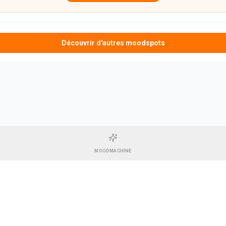
Découvrir d'autres moodspots
MOODMACHINE
CGU & Mentions légales
•
Contact
•
Espace Gérant
Pharel GREEN
14 rue des Bonnes Gens, 67000 Strasbourg