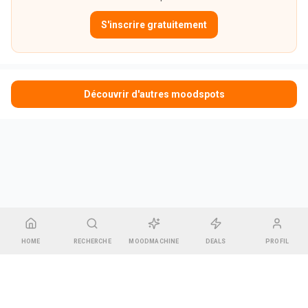
S'inscrire gratuitement
Découvrir d'autres moodspots
HOME
RECHERCHE
MOODMACHINE
DEALS
PROFIL
CGU & Mentions légales
•
Contact
•
Espace Gérant
Pharel GREEN