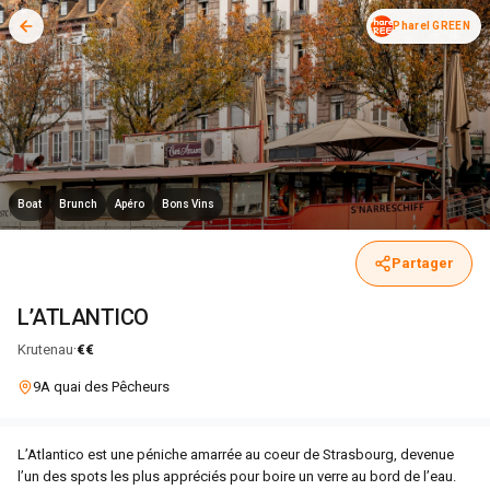
Pharel GREEN
Boat
Brunch
Apéro
Bons Vins
Partager
L’ATLANTICO
·
Krutenau
€€
9A quai des Pêcheurs
L’Atlantico est une péniche amarrée au coeur de Strasbourg, devenue
l’un des spots les plus appréciés pour boire un verre au bord de l’eau.