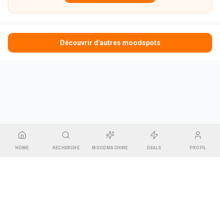
Découvrir d'autres moodspots
HOME
RECHERCHE
MOODMACHINE
DEALS
PROFIL
CGU & Mentions légales
•
Contact
•
Espace Gérant
Pharel GREEN
14 rue des Bonnes Gens, 67000 Strasbourg