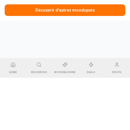
Découvrir d'autres moodspots
HOME
RECHERCHE
MOODMACHINE
DEALS
PROFIL
CGU & Mentions légales
•
Contact
•
Espace Gérant
Pharel GREEN
14 rue des Bonnes Gens, 67000 Strasbourg